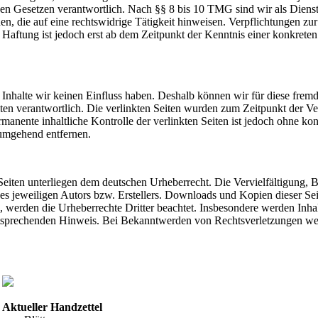
n Gesetzen verantwortlich. Nach §§ 8 bis 10 TMG sind wir als Dienstean
, die auf eine rechtswidrige Tätigkeit hinweisen. Verpflichtungen z
e Haftung ist jedoch erst ab dem Zeitpunkt der Kenntnis einer konkre
n Inhalte wir keinen Einfluss haben. Deshalb können wir für diese fre
 Seiten verantwortlich. Die verlinkten Seiten wurden zum Zeitpunkt der
manente inhaltliche Kontrolle der verlinkten Seiten ist jedoch ohne ko
umgehend entfernen.
n Seiten unterliegen dem deutschen Urheberrecht. Die Vervielfältigung,
 jeweiligen Autors bzw. Erstellers. Downloads und Kopien dieser Seite
n, werden die Urheberrechte Dritter beachtet. Insbesondere werden Inhal
tsprechenden Hinweis. Bei Bekanntwerden von Rechtsverletzungen wer
Aktueller Handzettel